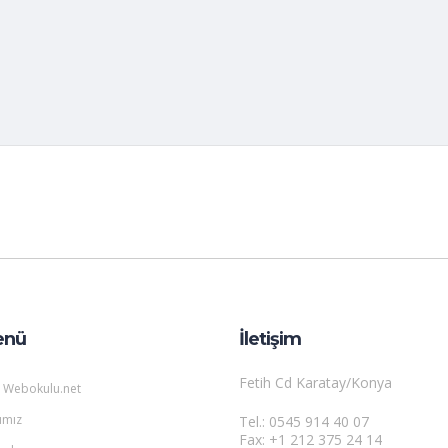
enü
İletişim
Fetih Cd Karatay/Konya
 Webokulu.net
ımız
Tel.: 0545 914 40 07
Fax: +1 212 375 24 14