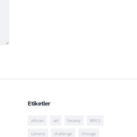
Etiketler
african
art
beauty
BRICS
camera
challenge
Chicago