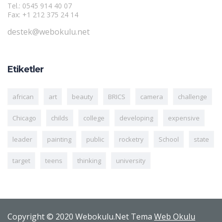
Tel.: 0545 914 40 07
Fax: +1 212 375 24 14
destek@webokulu.net
Etiketler
african
art
beauty
BRICS
camera
challenge
Chicago
childs
college
developing
expensive
leader
painting
public
rocketry
School
state
target
teens
thinking
university
Copyright © 2020 Webokulu.Net Tema
Web Okulu