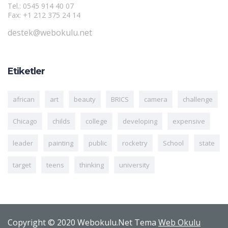
Tel.: 0545 914 40 07
Fax: +1 212 375 24 14
destek@webokulu.net
Etiketler
african
art
beauty
BRICS
camera
challenge
Chicago
childs
college
developing
expensive
leader
painting
public
rocketry
School
state
target
teens
thinking
university
Copyright © 2020 Webokulu.Net Tema
Web Okulu