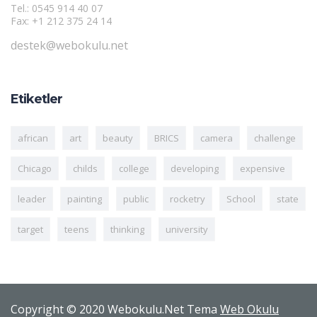
Tel.: 0545 914 40 07
Fax: +1 212 375 24 14
destek@webokulu.net
Etiketler
african
art
beauty
BRICS
camera
challenge
Chicago
childs
college
developing
expensive
leader
painting
public
rocketry
School
state
target
teens
thinking
university
Copyright © 2020 Webokulu.Net Tema
Web Okulu