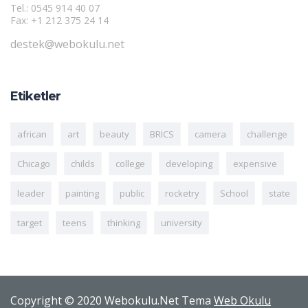
Tel.: 0545 914 40 07
Fax: +1 212 375 24 14
destek@webokulu.net
Etiketler
african
art
beauty
BRICS
camera
challenge
Chicago
childs
college
developing
expensive
leader
painting
public
rocketry
School
state
target
teens
thinking
university
Copyright © 2020 Webokulu.Net Tema
Web Okulu