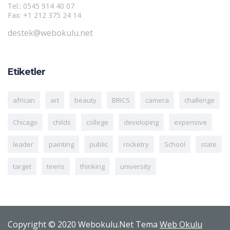
Tel.: 0545 914 40 07
Fax: +1 212 375 24 14
destek@webokulu.net
Etiketler
african
art
beauty
BRICS
camera
challenge
Chicago
childs
college
developing
expensive
leader
painting
public
rocketry
School
state
target
teens
thinking
university
Copyright © 2020 Webokulu.Net Tema
Web Okulu