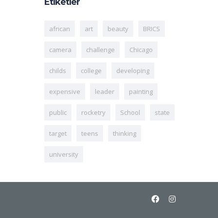
Etiketler
african
art
beauty
BRICS
camera
challenge
Chicago
childs
college
developing
expensive
leader
painting
public
rocketry
School
state
target
teens
thinking
university