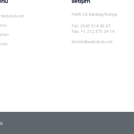
enü
İletişim
Fetih Cd Karatay/Konya
 Webokulu.net
ımız
Tel.: 0545 914 40 07
Fax: +1 212 375 24 14
anları
destek@webokulu.net
ızda
lu