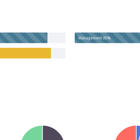
Management
95%