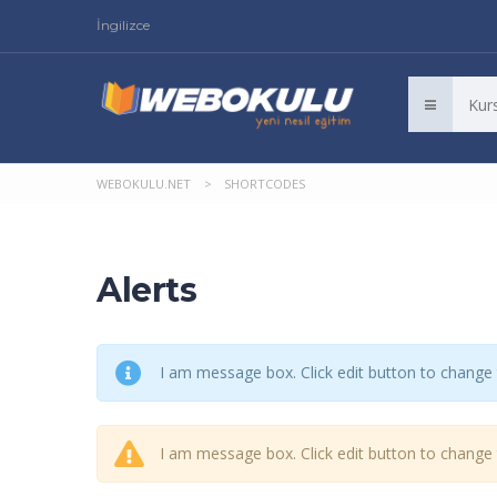
İngilizce
WEBOKULU.NET
>
SHORTCODES
Alerts
I am message box. Click edit button to change t
I am message box. Click edit button to change t