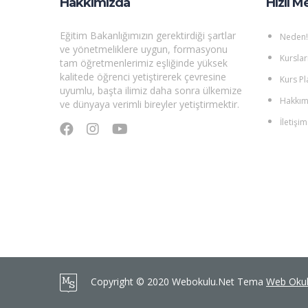
Hakkımızda
Hızlı M
Eğitim Bakanlığımızın gerektirdiği şartlar
Neden!
ve yönetmeliklere uygun, formasyonu
Kurslar
tam öğretmenlerimiz eşliğinde yüksek
kalitede öğrenci yetiştirerek çevresine
Kurs Pl
uyumlu, başta ilimiz daha sonra ülkemize
Hakkım
ve dünyaya verimli bireyler yetiştirmektir.
İletişim
Copyright © 2020 Webokulu.Net Tema
Web Oku