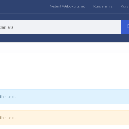
Neden! Webokulu.net
Kurslarımız
Kurs 
his text.
his text.