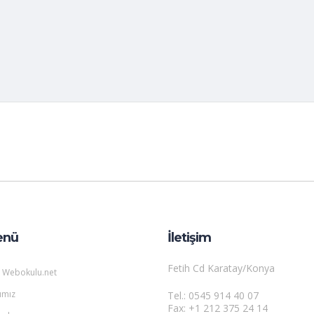
enü
İletişim
Fetih Cd Karatay/Konya
 Webokulu.net
ımız
Tel.: 0545 914 40 07
Fax: +1 212 375 24 14