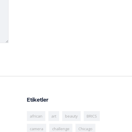
Etiketler
african
art
beauty
BRICS
camera
challenge
Chicago