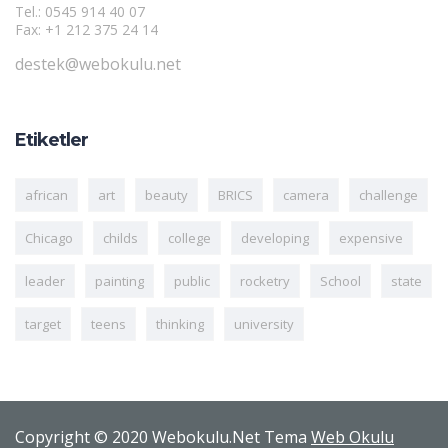
Tel.: 0545 914 40 07
Fax: +1 212 375 24 14
destek@webokulu.net
Etiketler
african
art
beauty
BRICS
camera
challenge
Chicago
childs
college
developing
expensive
leader
painting
public
rocketry
School
state
target
teens
thinking
university
Copyright © 2020 Webokulu.Net Tema
Web Okulu