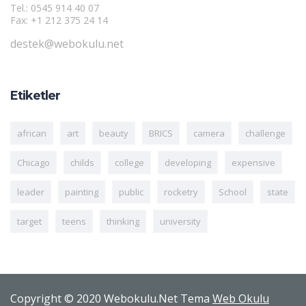
Tel.: 0545 914 40 07
Fax: +1 212 375 24 14
destek@webokulu.net
Etiketler
african
art
beauty
BRICS
camera
challenge
Chicago
childs
college
developing
expensive
leader
painting
public
rocketry
School
state
target
teens
thinking
university
Copyright © 2020 Webokulu.Net Tema
Web Okulu