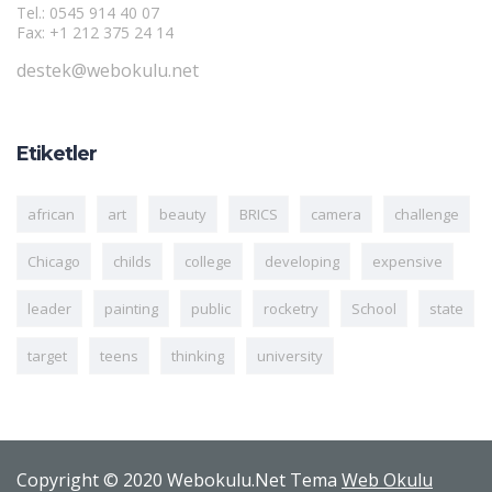
Tel.: 0545 914 40 07
Fax: +1 212 375 24 14
destek@webokulu.net
Etiketler
african
art
beauty
BRICS
camera
challenge
Chicago
childs
college
developing
expensive
leader
painting
public
rocketry
School
state
target
teens
thinking
university
Copyright © 2020 Webokulu.Net Tema
Web Okulu