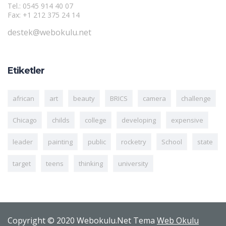
Tel.: 0545 914 40 07
Fax: +1 212 375 24 14
destek@webokulu.net
Etiketler
african
art
beauty
BRICS
camera
challenge
Chicago
childs
college
developing
expensive
leader
painting
public
rocketry
School
state
target
teens
thinking
university
Copyright © 2020 Webokulu.Net Tema
Web Okulu