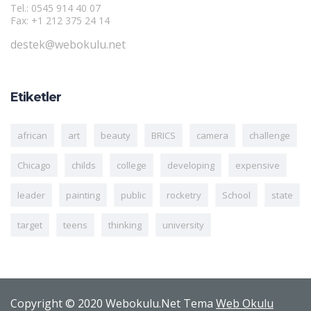
Tel.: 0545 914 40 07
Fax: +1 212 375 24 14
destek@webokulu.net
Etiketler
african
art
beauty
BRICS
camera
challenge
Chicago
childs
college
developing
expensive
leader
painting
public
rocketry
School
state
target
teens
thinking
university
Copyright © 2020 Webokulu.Net Tema
Web Okulu