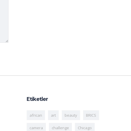
Etiketler
african
art
beauty
BRICS
camera
challenge
Chicago