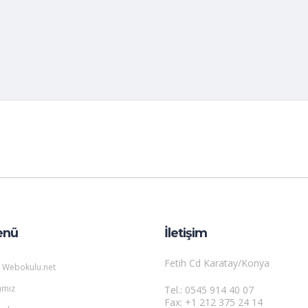
enü
İletişim
Fetih Cd Karatay/Konya
 Webokulu.net
ımız
Tel.: 0545 914 40 07
Fax: +1 212 375 24 14