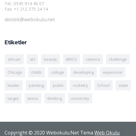
Tel.: 0545 914 40 07
Fax: +1 212 375 24 14
destek@webokulu.net
Etiketler
african
art
beauty
BRICS
camera
challenge
Chicago
childs
college
developing
expensive
leader
painting
public
rocketry
School
state
target
teens
thinking
university
Copyright © 2020 Webokulu.Net Tema
Web Okulu