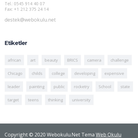
Tel.: 0545 914 40 07
Fax: +1 212 375 24 14
destek@webokulu.net
Etiketler
african
art
beauty
BRICS
camera
challenge
Chicago
childs
college
developing
expensive
leader
painting
public
rocketry
School
state
target
teens
thinking
university
Copyright © 2020 Webokulu.Net Tema
Web Okulu