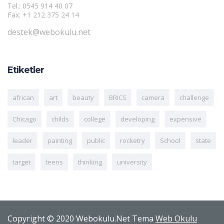
Tel.: 0545 914 40 07
Fax: +1 212 375 24 14
destek@webokulu.net
Etiketler
african
art
beauty
BRICS
camera
challenge
Chicago
childs
college
developing
expensive
leader
painting
public
rocketry
School
state
target
teens
thinking
university
Copyright © 2020 Webokulu.Net Tema
Web Okulu