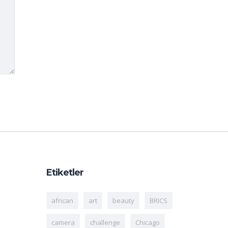
Etiketler
african
art
beauty
BRICS
camera
challenge
Chicago