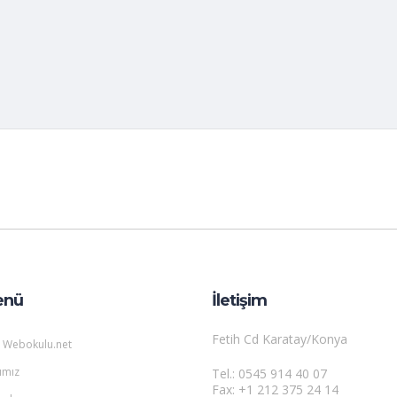
enü
İletişim
Fetih Cd Karatay/Konya
 Webokulu.net
ımız
Tel.: 0545 914 40 07
Fax: +1 212 375 24 14