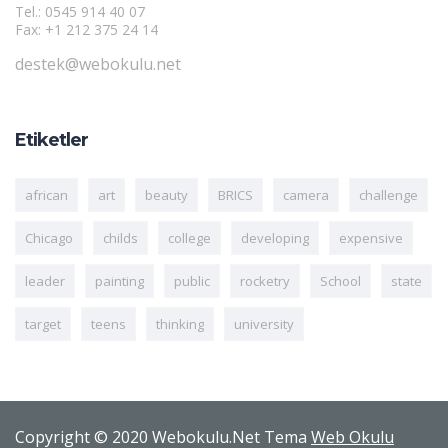
Tel.: 0545 914 40 07
Fax: +1 212 375 24 14
destek@webokulu.net
Etiketler
african
art
beauty
BRICS
camera
challenge
Chicago
childs
college
developing
expensive
leader
painting
public
rocketry
School
state
target
teens
thinking
university
Copyright © 2020 Webokulu.Net Tema
Web Okulu