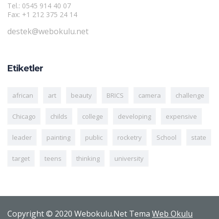
Tel.: 0545 914 40 07
Fax: +1 212 375 24 14
destek@webokulu.net
Etiketler
african
art
beauty
BRICS
camera
challenge
Chicago
childs
college
developing
expensive
leader
painting
public
rocketry
School
state
target
teens
thinking
university
Copyright © 2020 Webokulu.Net Tema
Web Okulu