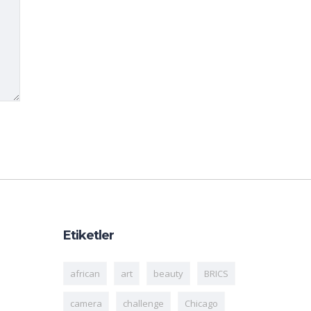
Etiketler
african
art
beauty
BRICS
camera
challenge
Chicago