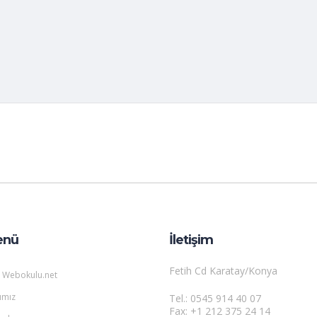
enü
İletişim
Fetih Cd Karatay/Konya
 Webokulu.net
ımız
Tel.: 0545 914 40 07
Fax: +1 212 375 24 14