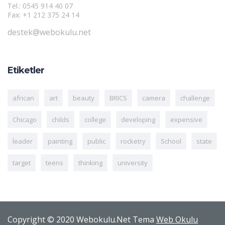
Tel.: 0545 914 40 07
Fax: +1 212 375 24 14
destek@webokulu.net
Etiketler
african
art
beauty
BRICS
camera
challenge
Chicago
childs
college
developing
expensive
leader
painting
public
rocketry
School
state
target
teens
thinking
university
Copyright © 2020 Webokulu.Net Tema
Web Okulu