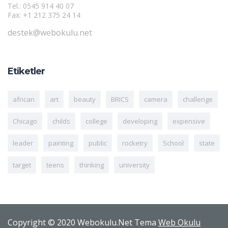
Tel.: 0545 914 40 07
Fax: +1 212 375 24 14
destek@webokulu.net
Etiketler
african
art
beauty
BRICS
camera
challenge
Chicago
childs
college
developing
expensive
leader
painting
public
rocketry
School
state
target
teens
thinking
university
Copyright © 2020 Webokulu.Net Tema
Web Okulu