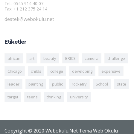
Tel.: 0545 914 40 07
Fax: +1 212 375 24 14
destek@webokulu.net
Etiketler
african
art
beauty
BRICS
camera
challenge
Chicago
childs
college
developing
expensive
leader
painting
public
rocketry
School
state
target
teens
thinking
university
Copyright © 2020 Webokulu.Net Tema
Web Okulu