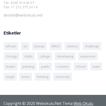
Tel.: 0545 914 40 07
Fax: +1 212 375 24 14
destek@webokulu.net
Etiketler
african
art
beauty
BRICS
camera
challenge
Chicago
childs
college
developing
expensive
leader
painting
public
rocketry
School
state
target
teens
thinking
university
Copyright © 2020 Webokulu.Net Tema
Web Okulu