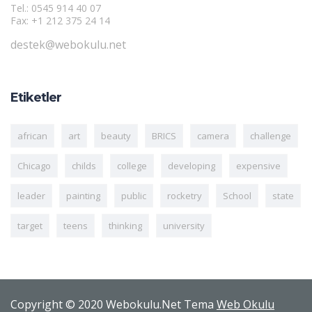
Tel.: 0545 914 40 07
Fax: +1 212 375 24 14
destek@webokulu.net
Etiketler
african
art
beauty
BRICS
camera
challenge
Chicago
childs
college
developing
expensive
leader
painting
public
rocketry
School
state
target
teens
thinking
university
Copyright © 2020 Webokulu.Net Tema
Web Okulu