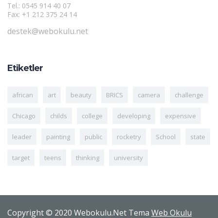
Tel.: 0545 914 40 07
Fax: +1 212 375 24 14
destek@webokulu.net
Etiketler
african
art
beauty
BRICS
camera
challenge
Chicago
childs
college
developing
expensive
leader
painting
public
rocketry
School
state
target
teens
thinking
university
Copyright © 2020 Webokulu.Net Tema
Web Okulu