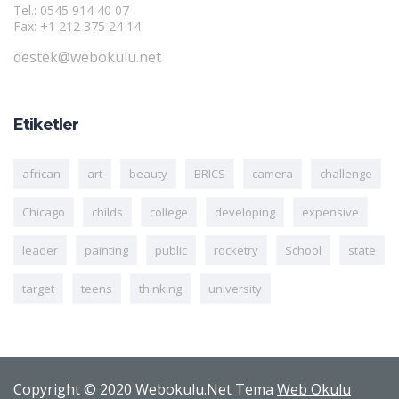
Tel.: 0545 914 40 07
Fax: +1 212 375 24 14
destek@webokulu.net
Etiketler
african
art
beauty
BRICS
camera
challenge
Chicago
childs
college
developing
expensive
leader
painting
public
rocketry
School
state
target
teens
thinking
university
Copyright © 2020 Webokulu.Net Tema
Web Okulu